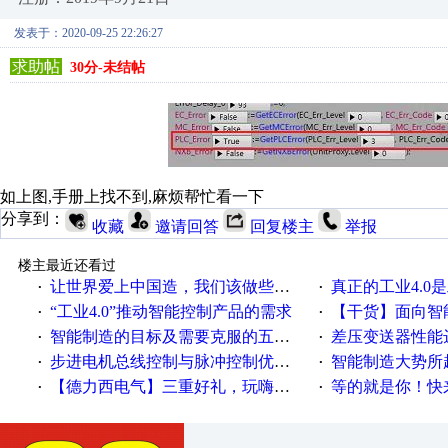
发表于：2020-09-25 22:26:27
求助帖
30分-未结帖
如上图,手册上找不到,麻烦帮忙看一下
分享到：
收藏
邀请回答
回复楼主
举报
楼主最近还看过
让世界爱上中国造，我们该做些什么
真正的工业4.0是
·
·
“工业4.0”推动智能控制产品的需求
【干货】面向智
·
·
智能制造的目标及需要克服的五个障碍
差压变送器性能达
·
·
步进电机总线控制与脉冲控制优缺点
智能制造大势所趋
·
·
【德力西电气】三重好礼，玩嗨夏日！
等的就是你！快来领
·
·