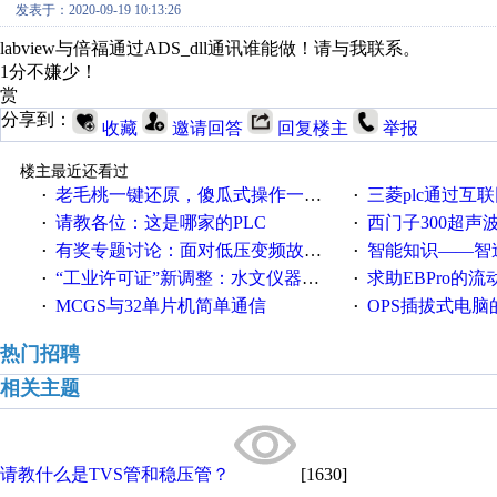
发表于：2020-09-19 10:13:26
labview与倍福通过ADS_dll通讯谁能做！请与我联系。
1分不嫌少！
赏
分享到：
收藏
邀请回答
回复楼主
举报
楼主最近还看过
老毛桃一键还原，傻瓜式操作一键轻松备份还原；程序为向导式安装，一键即可实现自动备份或还原系统。
三菱plc通过互联网实现pl
·
·
请教各位：这是哪家的PLC
西门子300超声波焊
·
·
有奖专题讨论：面对低压变频故障，老手是这样解决的！
智能知识——智造时代，工
·
·
“工业许可证”新调整：水文仪器等19类产品取消事前生产许可
求助EBPro的
·
·
MCGS与32单片机简单通信
OPS插拔式电
·
·
热门招聘
相关主题
请教什么是TVS管和稳压管？
[1630]