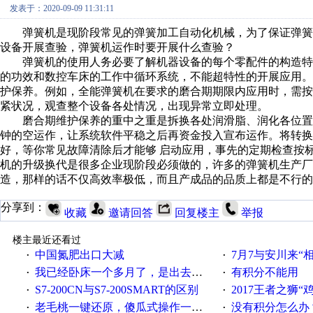
发表于：2020-09-09 11:31:11
弹簧机是现阶段常见的弹簧加工自动化机械，为了保证弹簧
设备开展查验，弹簧机运作时要开展什么查验？
弹簧机的使用人务必要了解机器设备的每个零配件的构造特
的功效和数控车床的工作中循环系统，不能超特性的开展应用
护保养。例如，全能弹簧机在要求的磨合期期限内应用时，需
紧状况，观查整个设备各处情况，出现异常立即处理。
磨合期维护保养的重中之重是拆换各处润滑脂、润化各位置
钟的空运作，让系统软件平稳之后再资金投入宣布运作。将转换
好，等你常见故障清除后才能够 启动应用，事先的定期检查按
机的升级换代是很多企业现阶段必须做的，许多的弹簧机生产厂
造，那样的话不仅高效率极低，而且产成品的品质上都是不行的
分享到：
收藏
邀请回答
回复楼主
举报
楼主最近还看过
中国氮肥出口大减
7月7与安川来“
·
·
我已经卧床一个多月了，是出去安装机械手在高速遭遇车祸所致:大家工作都要特别注意啊
有积分不能用
·
·
S7-200CN与S7-200SMART的区别
2017王者之狮“鸡”情签到
·
·
老毛桃一键还原，傻瓜式操作一键轻松备份还原；程序为向导式安装，一键即可实现自动备份或还原系统。
没有积分怎么办
·
·