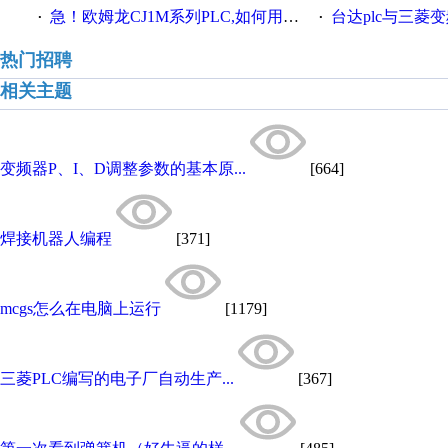
急！欧姆龙CJ1M系列PLC,如何用时间控制变频器。要求时间在组态王中可以自由输入！拜托各位大神了！
台达plc与三菱
·
·
热门招聘
相关主题
变频器P、I、D调整参数的基本原...
[664]
焊接机器人编程
[371]
mcgs怎么在电脑上运行
[1179]
三菱PLC编写的电子厂自动生产...
[367]