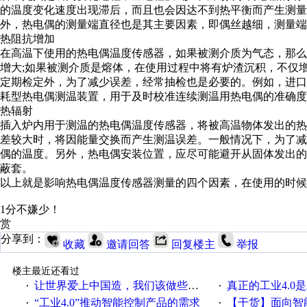
的温度变化速度出现滞后，而且也会因达不到热平衡而产生测
外，热电偶的测量端直径也是其主要因素，即偶丝越细，测量端
热阻抗增加
在高温下使用的热电偶温度传感器，如果被测介质为气态，那
增大;如果被测介质是熔体，在使用过程中将有炉渣沉积，不仅
定期检定外，为了减少误差，经常抽检也是必要的。例如，进
耗型热电偶测温装置，用于及时校准连续测温用热电偶的准确度
热辐射
插入炉内用于测温的热电偶温度传感器，将被高温物体发出的
差较大时，将因能量交换而产生测温误差。一般情况下，为了
偶的温度。另外，热电偶安装位置，应尽可能避开从固体发出的
蔽套。
以上就是影响热电偶温度传感器测量的四个因素，在使用的时候
1分不嫌少！
赏
分享到：
收藏
邀请回答
回复楼主
举报
楼主最近还看过
让世界爱上中国造，我们该做些什么
真正的工业4.0是
·
·
“工业4.0”推动智能控制产品的需求
【干货】面向智
·
·