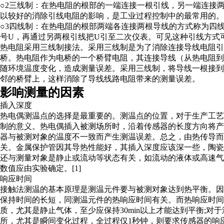
○2三线制：在热电阻的根部的一端连接一根引线，另一端连接
以较好的消除引线电阻的影响，是工业过程控制中的最常用的。
○3四线制：在热电阻的根部两端各连接两根导线的方式称为四
号U，再通过另两根引线把U引至二次仪表。可见这种引线方式
热电阻采用三线制接法。采用三线制是为了消除连接导线电阻引
桥。热电阻作为电桥的一个桥臂电阻，其连接导线（从热电阻
随环境温度变化，造成测量误差。采用三线制，将导线一根接
邻的桥臂上，这样消除了导线线路电阻带来的测量误差。
影响测量的因素
插入深度
热电偶测温点的选择是最重要的。测温点的位置，对于生产工
制的意义。热电偶插入被测场所时，沿着传感器的长度方向将
器与被测对象的温度不一致而产生测温误差。总之，由热传导
关。金属保护管因其导热性能好，其插入深度应该深一些，陶
还与测量对象是静止或流动等状态有关，如流动的液体或高速
数值应由实验确定。[1]
响应时间
接触法测温的基本原理是测温元件要与被测对象达到热平衡。
保持时间的长短，同测温元件的热响应时间有关。而热响应时
质，尤其是静止气体，至少应保持30min以上才能达到平衡;对
所，尤其是瞬间变化过程，全过程仅1秒钟，则要求传感器的响