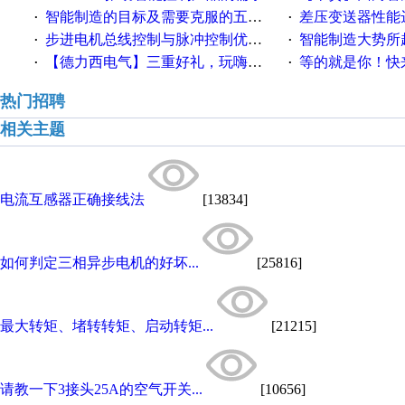
智能制造的目标及需要克服的五个障碍
差压变送器性能达
·
·
步进电机总线控制与脉冲控制优缺点
智能制造大势所趋
·
·
【德力西电气】三重好礼，玩嗨夏日！
等的就是你！快来领
·
·
热门招聘
相关主题
电流互感器正确接线法
[13834]
如何判定三相异步电机的好坏...
[25816]
最大转矩、堵转转矩、启动转矩...
[21215]
请教一下3接头25A的空气开关...
[10656]