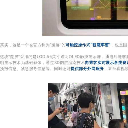
其实，这是一个被官方称为“魔屏”的
可触控操作式“智慧车窗”
，也是国
这块“魔屏”采用的是LGD 55英寸透明OLED触摸显示屏，通电后能够
明显示技术为基础载体，通过3D图层渲染技术
向乘客实时展示各类资
预报信息、紧急服务信息等。同时还能
提供部分外网服务
，甚至看视