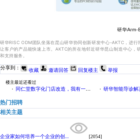
研华
Arm-
研华RISC ODM团队坐落在昆山研华协同创新研发中心-AKTC，
让客户的产品能快速上市。AKTC的所在地邻近研华昆山制造中心，
和支持服务。
分享到：
收藏
邀请回答
回复楼主
举报
楼主最近还看过
同仁堂数字化门店改造，我有一剂良方
研华智能导诊解
·
·
热门招聘
相关主题
企业家如何培养一个企业的创...
[2054]