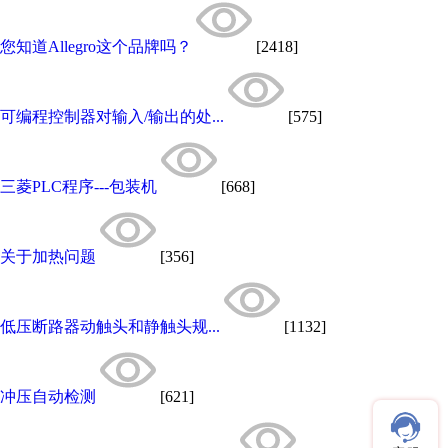
您知道Allegro这个品牌吗？
[2418]
可编程控制器对输入/输出的处...
[575]
三菱PLC程序---包装机
[668]
关于加热问题
[356]
低压断路器动触头和静触头规...
[1132]
冲压自动检测
[621]