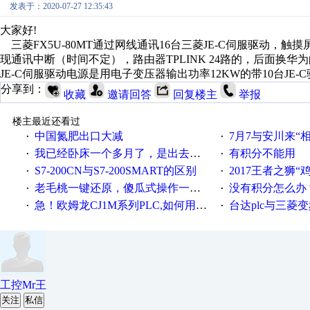
发表于：2020-07-27 12:35:43
大家好!
三菱FX5U-80MT通过网线通讯16台三菱JE-C伺服驱动，触摸屏
现通讯中断（时间不定），路由器TPLINK 24路的，后面换
JE-C伺服驱动电源是用电子变压器输出功率12KW的带10台JE-C
分享到：
收藏
邀请回答
回复楼主
举报
楼主最近还看过
中国氮肥出口大减
7月7与安川来“
·
·
我已经卧床一个多月了，是出去安装机械手在高速遭遇车祸所致:大家工作都要特别注意啊
有积分不能用
·
·
S7-200CN与S7-200SMART的区别
2017王者之狮“鸡”情签到
·
·
老毛桃一键还原，傻瓜式操作一键轻松备份还原；程序为向导式安装，一键即可实现自动备份或还原系统。
没有积分怎么办
·
·
急！欧姆龙CJ1M系列PLC,如何用时间控制变频器。要求时间在组态王中可以自由输入！拜托各位大神了！
台达plc与三菱
·
·
工控Mr王
关注
私信