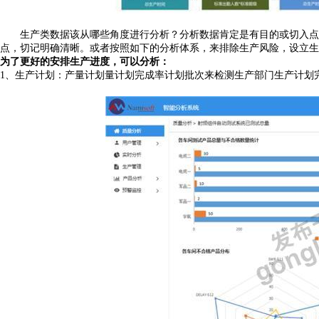
生产类数据该从哪些角度进行分析？分析数据肯定是有目的或切入点
点，切记明确清晰。或者按照如下的分析体系，来排除生产风险，设立生
为了更好的安排生产进度，可以分析：
1、
生产计划
：
产量计划量计划完成率计划批次来检测生产部门生产计划