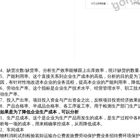
4、缺货次数/缺货率。分析生产效率能够跟上出库效率，统计缺货的数
5、产能利用率。这个直接关系到企业生产成本的高低，分析的目的是为
因，有针对性地改进本企业的业务流程，提高本企业的产能利用率，降低
6、劳动生产率。这个指标是企业生产技术水平、经营管理水平、职工技
动生产率。
7、投入产出率。项目投入资金与产出资金之比，反映项目投资经济效果
8、产品合格率、半成品合格率、各工序返工率。用于检测生产部门生产
如果是为了降低企业生产成本，可以分析
1、生产总成本。这个是企业为生产产品而发生的成本，是生产过程中各
析每一项的成本，用来精确掌控成本，从而降低成本。
2、车间成本
物料消耗试剂检验装卸运输办公费差旅费劳动保护费业务招待费环境保护