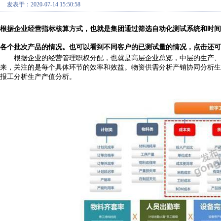
发表于：2020-07-14 15:50:58
根据企业经营指标核算方式，也就是集团
通过筛选自动化测试系统和时间
各个批次产品的情况。也可以看到不同客户的已测试量的情况，点击还可
根据企业的经营管理职权分配，也就是高层企业总览，中层的生产、
来，关注的是每个具体环节的效率和效益。物资供需分析产销协同分析生
报工分析生产产值分析
。