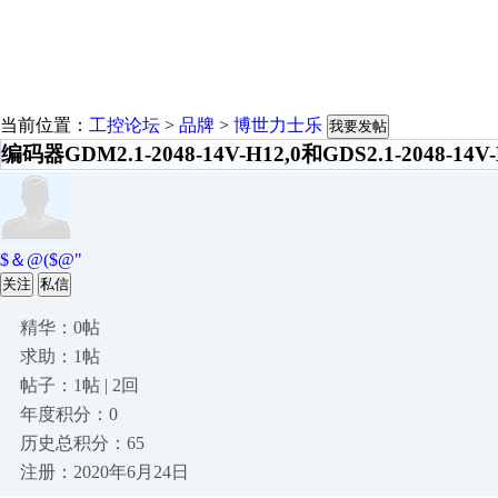
当前位置：
工控论坛
>
品牌
>
博世力士乐
我要发帖
编码器GDM2.1-2048-14V-H12,0和GDS2.1-2048-14
$＆@($@"
关注
私信
精华：0帖
求助：1帖
帖子：1帖 | 2回
年度积分：0
历史总积分：65
注册：2020年6月24日