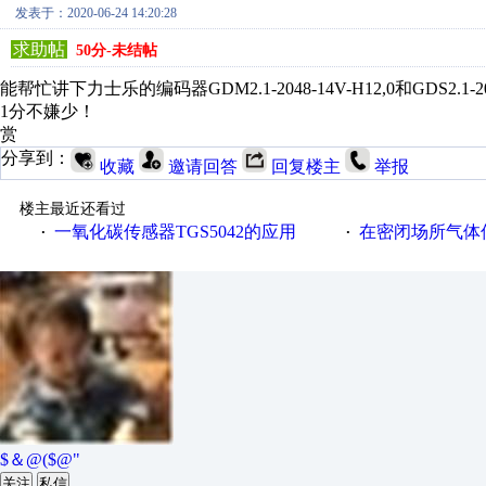
发表于：2020-06-24 14:20:28
求助帖
50分-未结帖
能帮忙讲下力士乐的编码器GDM2.1-2048-14V-H12,0和GDS2.
1分不嫌少！
赏
分享到：
收藏
邀请回答
回复楼主
举报
楼主最近还看过
一氧化碳传感器TGS5042的应用
在密闭场所气体传
·
·
$＆@($@"
关注
私信