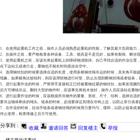
1、在使用起重机工作之前，操作人员必须熟悉起重机的性能，了解其最大负荷能力
2、在操作之前，要严格检查各种设备、工具、锁具是不是完好，如果有裂痕、断丝
3、使用起重机之前，应该先将起重机上的障碍物清除掉。自己寻找合适的作业位置
在下边站立或者行走，重物也不能长时间悬挂在空中。
4、选用钢丝扣的时候要选择合适的长度，使用多根钢丝绳吊运的时候，其夹角不能超
现象。如果棱角比较锐利，则应该用软物进行衬垫，防止出现割断钢丝绳或者链条，
5、进行起重作业的时候，严禁用手直接校正已经被重物拉紧的钢丝扣，如果发现捆
后方可继续吊运。翻转大型的物件时，应该事先将枕木放好，操作人员应该站在重物
6、进行起重作业的时候，应该根据所吊物件的重量、形状、尺寸、结构，选择合适
要吊运物体剩余的绳头、链条的时候，必须要保证其绕在吊钩上边，以防止牵引或者
7、在作业的时候，拉动手链条或者钢丝绳的时候用力要均匀，缓和，以防止链条或
停止使用，检查维修之后方可使用。
分享到：
收藏
邀请回答
回复楼主
举报