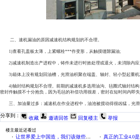
二、速机漏油的原因减速机结构规划的不合理。
1)查看孔盖板太薄，上紧螺栓***作变形，从触摸缝隙漏油;
2)减速机制造出产进程中，铸件未进行时效处理或退火，未消除内应力
3)箱体上没有规划回油槽，光滑油积聚在端盖、轴封、轻小型起重机
4)轴封结构规划不合理。前期的减速机多选用油沟、毡圈式轴封结构
密封件触摸不十分抱负，因为毛毡的补偿功用很差，密封在短时间内即失
三、加油量过多：减速机在作业进程中，油池被搅动得很凶猛，光滑
分享到：
收藏
邀请回答
回复楼主
举报
楼主最近还看过
让世界爱上中国造，我们该做些什么
真正的工业4.0是
·
·