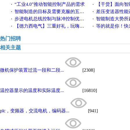
“工业4.0”推动智能控制产品的需求
【干货】面向智
·
·
智能制造的目标及需要克服的五个障碍
差压变送器性能达
·
·
步进电机总线控制与脉冲控制优缺点
智能制造大势所趋
·
·
【德力西电气】三重好礼，玩嗨夏日！
等的就是你！快来领
·
·
热门招聘
相关主题
微机保护装置过流一段和二段...
[2308]
温控器显示的温度和实际温度...
[16810]
plc，变频器，交流电机，编码器...
[941]