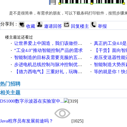
是不是很简单，有需求的朋友，可以下载条码打印软件，按照步骤
分享到：
收藏
邀请回答
回复楼主
举报
楼主最近还看过
让世界爱上中国造，我们该做些什么
真正的工业4.0是
·
·
“工业4.0”推动智能控制产品的需求
【干货】面向智
·
·
智能制造的目标及需要克服的五个障碍
差压变送器性能达
·
·
步进电机总线控制与脉冲控制优缺点
智能制造大势所趋
·
·
【德力西电气】三重好礼，玩嗨夏日！
等的就是你！快来领
·
·
热门招聘
相关主题
DS1000数字示波器在实验室中...
[319]
Java程序员有发展前途吗？
[1025]