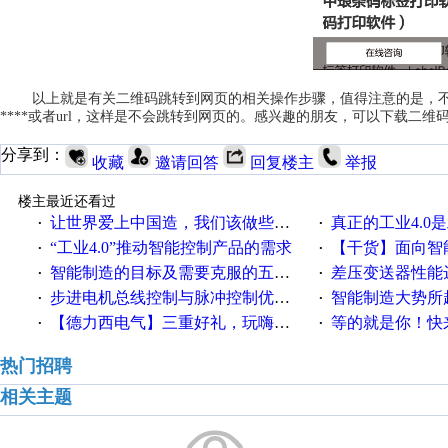
以上就是有关二维码跳转到网页的相关操作步骤，值得注意的是，不
****或者url，这样是不会跳转到网页的。感兴趣的朋友，可以下载二维
分享到：
收藏
邀请回答
回复楼主
举报
楼主最近还看过
让世界爱上中国造，我们该做些什么
真正的工业4.0是
·
·
“工业4.0”推动智能控制产品的需求
【干货】面向智
·
·
智能制造的目标及需要克服的五个障碍
差压变送器性能达
·
·
步进电机总线控制与脉冲控制优缺点
智能制造大势所趋
·
·
【德力西电气】三重好礼，玩嗨夏日！
等的就是你！快来领
·
·
热门招聘
相关主题