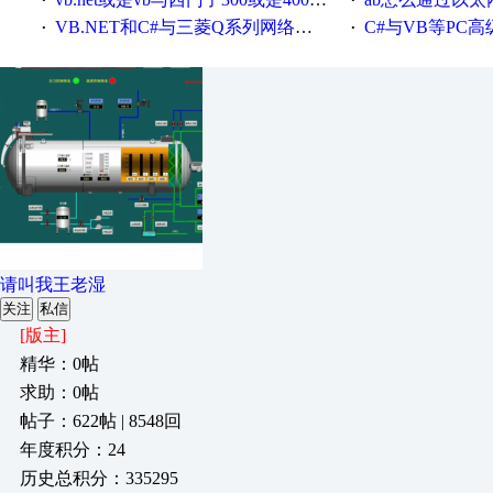
·
·
VB.NET和C#与三菱Q系列网络通讯的源代码
C#与VB等PC高级语言与S7
·
·
请叫我王老湿
关注
私信
[版主]
精华：0帖
求助：0帖
帖子：622帖 | 8548回
年度积分：24
历史总积分：335295