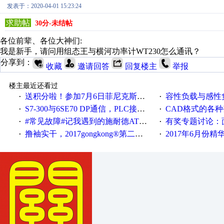
发表于：2020-04-01 15:23:24
求助帖
30分-未结帖
各位前辈、各位大神们:
我是新手，请问用组态王与横河功率计WT230怎么通讯？
分享到：
收藏
邀请回答
回复楼主
举报
楼主最近还看过
送积分啦！参加7月6日菲尼克斯在线研讨会即得
容性负载与感性负
·
·
S7-300与6SE70 DP通信，PLC接收到数据不稳定
CAD格式的各
·
·
#常见故障#记我遇到的施耐德ATV12变频器故障
有奖专题讨论：面对低压变频
·
·
撸袖实干，2017gongkong®第二届智造工程师节正式起航！
2017年6月份
·
·