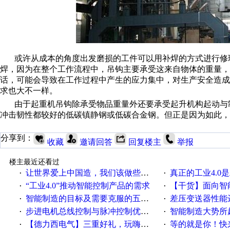
或许从成本的角度出发磨损的工件可以用补焊的方式进行修
焊，因为在整个工作流程中，吊钩主要承受这来自物体的重量，
话，可能会导致在工作过程中产生的应力集中，对生产安全造
求也大不一样。
由于起重机吊钩除承受物品重量外还要承受起升机构起动与
冲击韧性都较好的低碳镇静钢或低碳合金钢。但正是因为如此，
分享到：
收藏
邀请回答
回复楼主
举报
楼主最近还看过
让世界爱上中国造，我们该做些什么
真正的工业4.0是
·
·
“工业4.0”推动智能控制产品的需求
【干货】面向智
·
·
智能制造的目标及需要克服的五个障碍
差压变送器性能达
·
·
步进电机总线控制与脉冲控制优缺点
智能制造大势所趋
·
·
【德力西电气】三重好礼，玩嗨夏日！
等的就是你！快来领
·
·