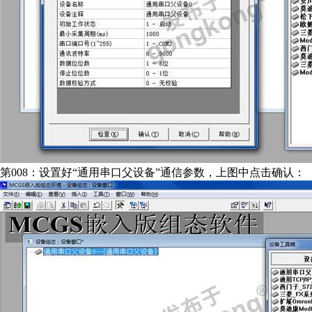
第008：设置好“通用串口父设备”通信参数，上图中点击确认：