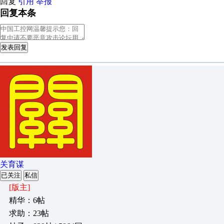
回复
引用
举报
回复本条
发表回复
关育谋
已关注
私信
[版主]
精华：6帖
求助：23帖