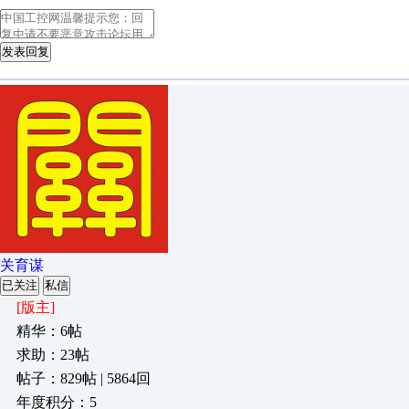
发表回复
关育谋
已关注
私信
[版主]
精华：6帖
求助：23帖
帖子：829帖 | 5864回
年度积分：5