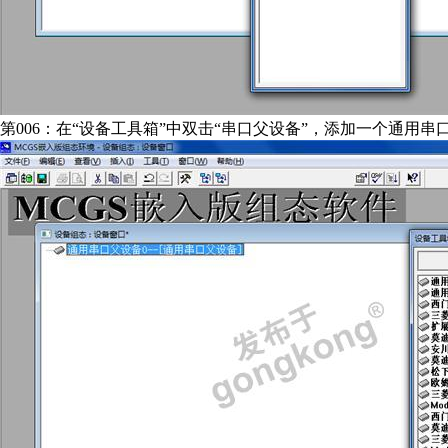
第006：在“设备工具箱”中双击“串口父设备”，添加一个通用串