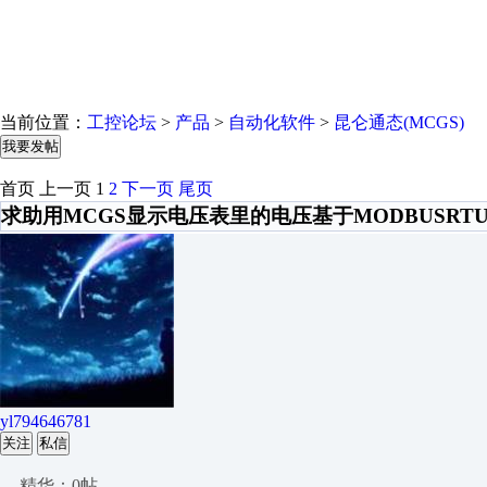
当前位置：
工控论坛
>
产品
>
自动化软件
>
昆仑通态(MCGS)
我要发帖
首页
上一页
1
2
下一页
尾页
求助用MCGS显示电压表里的电压基于MODBUSRT
yl794646781
关注
私信
精华：0帖