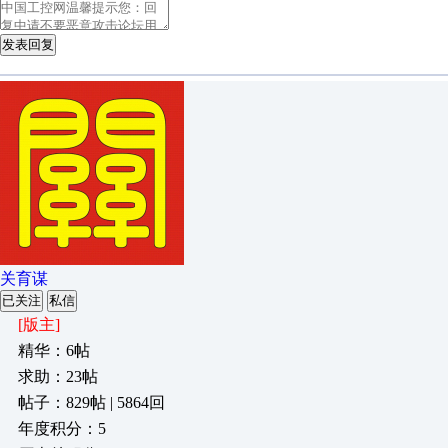
发表回复
关育谋
已关注
私信
[版主]
精华：6帖
求助：23帖
帖子：829帖 | 5864回
年度积分：5