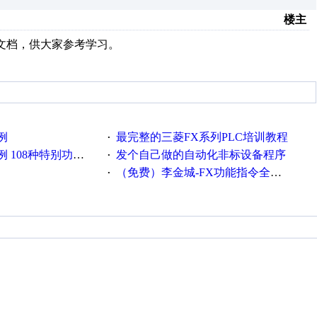
楼主
”文档，供大家参考学习。
例
最完整的三菱FX系列PLC培训教程
·
8种特别功能指令的应用
发个自己做的自动化非标设备程序
·
（免费）李金城-FX功能指令全套视频教程(1-41)
·