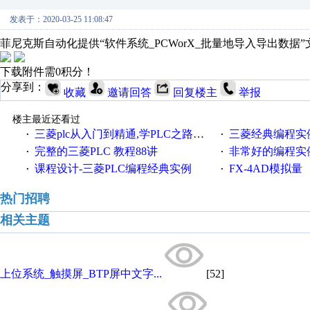
发表于：2020-03-25 11:08:47
菲尼克斯自动化提供“软件系统_PCWorX_批量地导入导出数据
下载附件需0积分！
分享到：
收藏
邀请回答
回复楼主
举报
楼主最近还看过
三菱plc从入门到精通,学PLC之路详解
三菱经典编程实
·
·
完整的三菱PLC 教程88讲
非常好的编程实例 10
·
·
课程设计-三菱PLC编程经典实例
FX-4AD模拟量
·
·
热门招聘
相关主题
上位系统_触摸屏_BTP屏中文字...
[52]