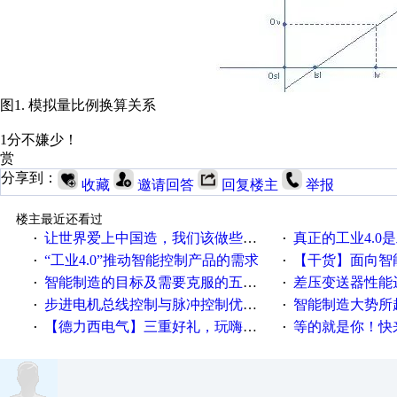
图1. 模拟量比例换算关系
1分不嫌少！
赏
分享到：
收藏
邀请回答
回复楼主
举报
楼主最近还看过
让世界爱上中国造，我们该做些什么
真正的工业4.0是
·
·
“工业4.0”推动智能控制产品的需求
【干货】面向智
·
·
智能制造的目标及需要克服的五个障碍
差压变送器性能达
·
·
步进电机总线控制与脉冲控制优缺点
智能制造大势所趋
·
·
【德力西电气】三重好礼，玩嗨夏日！
等的就是你！快来领
·
·