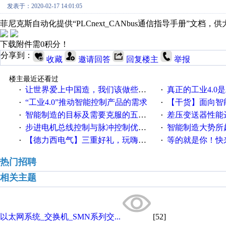
发表于：2020-02-17 14:01:05
菲尼克斯自动化提供“PLCnext_CANbus通信指导手册”文档，
下载附件需0积分！
分享到：
收藏
邀请回答
回复楼主
举报
楼主最近还看过
让世界爱上中国造，我们该做些什么
真正的工业4.0是
·
·
“工业4.0”推动智能控制产品的需求
【干货】面向智
·
·
智能制造的目标及需要克服的五个障碍
差压变送器性能达
·
·
步进电机总线控制与脉冲控制优缺点
智能制造大势所趋
·
·
【德力西电气】三重好礼，玩嗨夏日！
等的就是你！快来领
·
·
热门招聘
相关主题
以太网系统_交换机_SMN系列交...
[52]