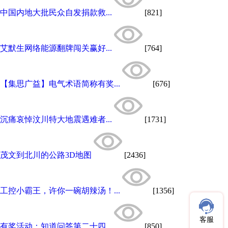
中国内地大批民众自发捐款救...
[821]
艾默生网络能源翻牌闯关赢好...
[764]
【集思广益】电气术语简称有奖...
[676]
沉痛哀悼汶川特大地震遇难者...
[1731]
茂文到北川的公路3D地图
[2436]
工控小霸王，许你一碗胡辣汤！...
[1356]
客服
​有奖活动：知道问答第二十四...
[850]