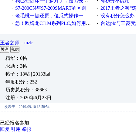
我已经卧床一个多月了，是出去安装机械手在高速遭遇车祸所致:大家工作都要特别注意啊
有积分不能用
·
·
S7-200CN与S7-200SMART的区别
2017王者之狮“鸡”情签到
·
·
老毛桃一键还原，傻瓜式操作一键轻松备份还原；程序为向导式安装，一键即可实现自动备份或还原系统。
没有积分怎么办
·
·
急！欧姆龙CJ1M系列PLC,如何用时间控制变频器。要求时间在组态王中可以自由输入！拜托各位大神了！
台达plc与三菱
·
·
王者之师－mzlr
关注
私信
精华：0帖
求助：3帖
帖子：18帖 | 20133回
年度积分：252
历史总积分：38663
注册：2020年6月23日
发表于：2019-09-10 13:58:54
已经报名参加
回复
引用
举报