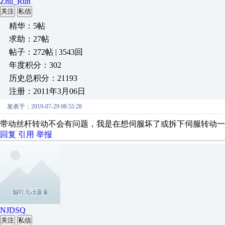
Zhu_Run
关注
私信
精华：5帖
求助：27帖
帖子：272帖 | 3543回
年度积分：302
历史总积分：21193
注册：2011年3月06日
发表于：2019-07-29 08:55:28
带动丝杆转动不会有问题，我是在想伺服坏了或拆下伺服转动
回复
引用
举报
NJDSQ
关注
私信