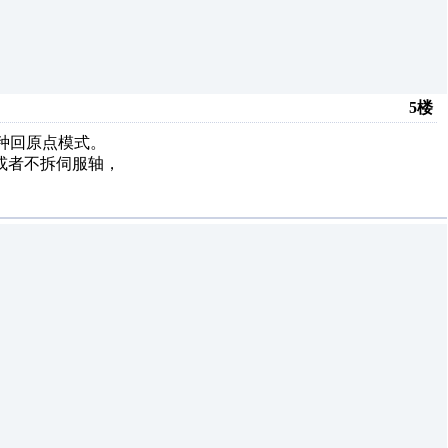
5楼
种回原点模式。
或者不拆伺服轴，