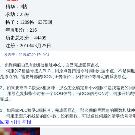
精华：7帖
求助：25帖
帖子：1209帖 | 6375回
年度积分：216
历史总积分：44409
注册：2010年3月25日
发表于：2019-07-29 17:10:04
、光靠伺服自己能找到z相脉冲么，自己完成回原点么
伺服的Z相信号接入PLC，用原点复归指令时调用到这个点。不是伺服
是原点的。需要外部的DOG ,正传限位，反转限位等确定的系统原点。
2、如果要靠PLC接受z相脉冲，那么怎么确定那个z相脉冲是我需要的回
用原点复归指令时有一个DOG信号，当DOG信号ON时，伺服开始爬行
完成。
3、如果靠PLC接受z相脉冲，完成回原点，那么伺服里面急的圈数和脉
伺服里面只有残留的脉冲数，没有圈数，可以通过伺服的清零信号清
回复
引用
举报