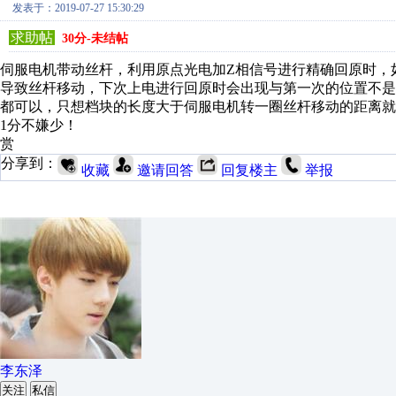
发表于：2019-07-27 15:30:29
求助帖
30分-未结帖
伺服电机带动丝杆，利用原点光电加Z相信号进行精确回原时，
导致丝杆移动，下次上电进行回原时会出现与第一次的位置不是
都可以，只想档块的长度大于伺服电机转一圈丝杆移动的距离就
1分不嫌少！
赏
分享到：
收藏
邀请回答
回复楼主
举报
李东泽
关注
私信