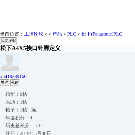
当前位置：
工控论坛
> >
产品
>
PLC
>
松下(Panasonic)PLC
我要发帖
松下A4X5接口针脚定义
xu418289166
关注
私信
精华：0帖
求助：1帖
帖子：1帖 | 3回
年度积分：0
历史总积分：510
注册：2019年5月06日