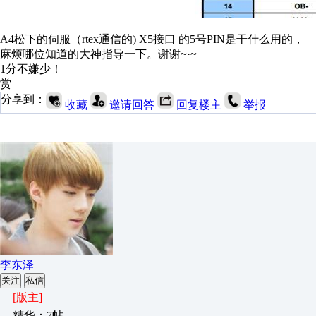
A4松下的伺服（rtex通信的) X5接口 的5号PIN是干什么用的，
麻烦哪位知道的大神指导一下。谢谢~·~
1分不嫌少！
赏
分享到：
收藏
邀请回答
回复楼主
举报
李东泽
关注
私信
[版主]
精华：7帖