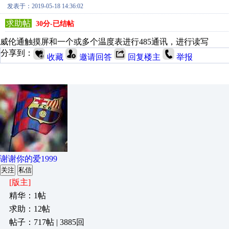
发表于：2019-05-18 14:36:02
求助帖
30分-已结帖
威伦通触摸屏和一个或多个温度表进行485通讯，进行读写
分享到：
收藏
邀请回答
回复楼主
举报
谢谢你的爱1999
关注
私信
[版主]
精华：1帖
求助：12帖
帖子：717帖 | 3885回