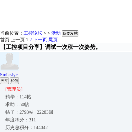
当前位置：
工控论坛
> >
活动
我要发帖
首页
上一页
1
2
下一页
尾页
【工控项目分享】调试一次涨一次姿势。
Smile-lyc
关注
私信
[管理员]
精华：114帖
求助：50帖
帖子：2793帖 | 22283回
年度积分：311
历史总积分：144042