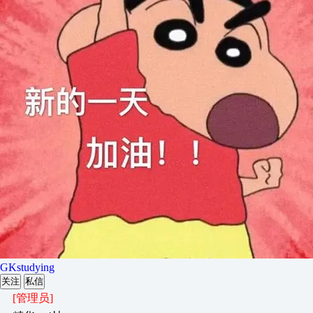
GKstudying
关注
私信
[管理员]