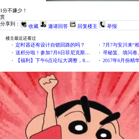
1分不嫌少！
赏
分享到：
收藏
邀请回答
回复楼主
举报
楼主最近还看过
定时器还有设计自锁回路的吗？
7月7与安川来“
·
·
送积分啦！参加7月6日菲尼克斯在线研讨会即得
寻秘笈、填问卷
·
·
【福利】下午6点论坛大调整，8点服务器内存升级
2017年6月份
·
·