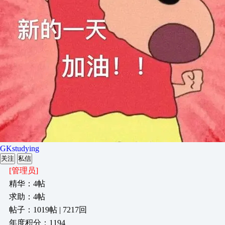
GKstudying
关注
私信
[管理员]
精华：4帖
求助：4帖
帖子：1019帖 | 7217回
年度积分：1194