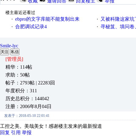
收藏
邀请回答
回复楼主
举报
楼主最近还看过
ebpro的文字库能不能复制出来
又被科隆这家坑
·
·
合肥调试记录4
寻秘笈、填问卷
·
·
Smile-lyc
关注
私信
[管理员]
精华：114帖
求助：50帖
帖子：2793帖 | 22283回
年度积分：311
历史总积分：144042
注册：2006年8月04日
发表于：2018-05-10 22:01:41
工控之美。美哉美女！感谢楼主发来的最新报道
回复
引用
举报