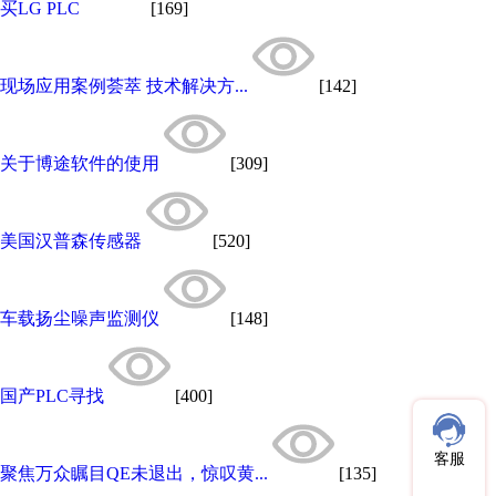
买LG PLC
[169]
现场应用案例荟萃 技术解决方...
[142]
关于博途软件的使用
[309]
美国汉普森传感器
[520]
车载扬尘噪声监测仪
[148]
国产PLC寻找
[400]
客服
聚焦万众瞩目QE未退出，惊叹黄...
[135]