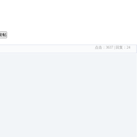
发帖
点击：
3637
| 回复：
24