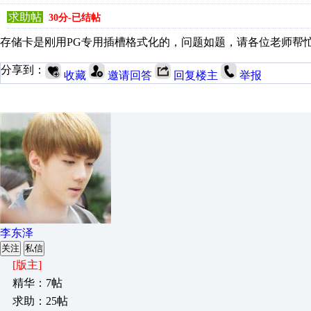
求助帖
30分-已结帖
存储卡是刚用PG专用插槽格式化的，问题如题，请各位老师帮
分享到：
收藏
邀请回答
回复楼主
举报
李东泽
关注
私信
[版主]
精华：7帖
求助：25帖