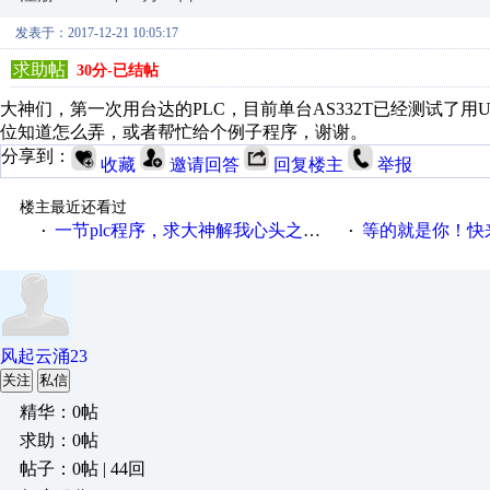
发表于：2017-12-21 10:05:17
求助帖
30分-已结帖
大神们，第一次用台达的PLC，目前单台AS332T已经测试了
位知道怎么弄，或者帮忙给个例子程序，谢谢。
分享到：
收藏
邀请回答
回复楼主
举报
楼主最近还看过
一节plc程序，求大神解我心头之惑，感谢
等的就是你！快来领
·
·
风起云涌23
关注
私信
精华：0帖
求助：0帖
帖子：0帖 | 44回