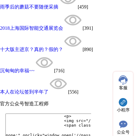
雨季后的蘑菇不要随便采摘
[459]
2018上海国际智能交通展览会
[391]
十大版主进京？真的？假的？
[890]
沉甸甸的幸福~~
[716]
客服
本人在论坛签到半年了
[556]
官方公众号
智造工程师
小程序
公众号