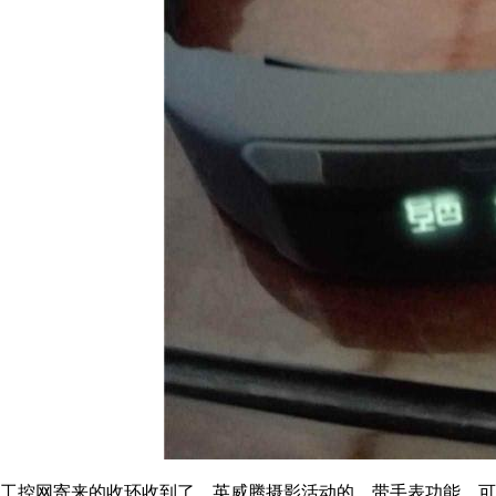
工控网寄来的收环收到了，英威腾摄影活动的，带手表功能，可