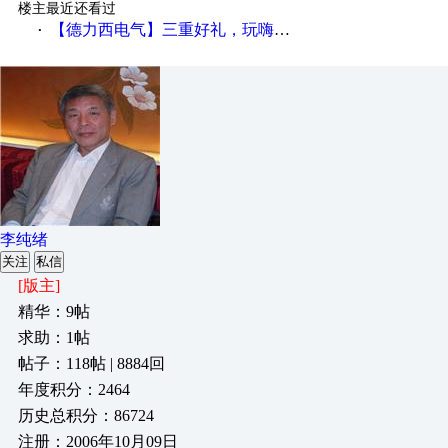
楼主最近还看过
【德力西电气】三重好礼，玩嗨夏日！
·
李纯绪
关注
私信
[版主]
精华：9帖
求助：1帖
帖子：118帖 | 8884回
年度积分：2464
历史总积分：86724
注册：2006年10月09日