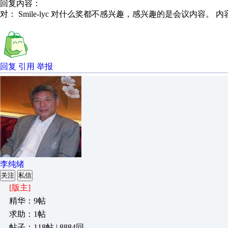
回复内容：
对： Smile-lyc
对什么奖都不感兴趣，感兴趣的是会议内容。
内
回复
引用
举报
李纯绪
关注
私信
[版主]
精华：9帖
求助：1帖
帖子：118帖 | 8884回