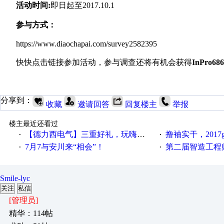
活动时间:
即日起至2017.10.1
参与方式：
https://www.diaochapai.com/survey2582395
快快点击链接参加活动，参与调查还将有机会获得
InPro
分享到：
收藏
邀请回答
回复楼主
举报
楼主最近还看过
【德力西电气】三重好礼，玩嗨夏日！
撸袖实干，2017gongkong
·
·
7月7与安川来“相会”！
第二届智造工程师节投
·
·
Smile-lyc
关注
私信
[管理员]
精华：114帖