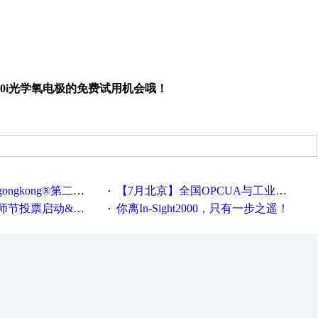
6860i光学氧电极的免费试用机会哦！
®第二届智造工程师节正式起航！
【7月北京】全国OPCUA与工业互联技术培训班通知！
·
票启动&周周有礼！
你离In-Sight2000，只有一步之遥！
·