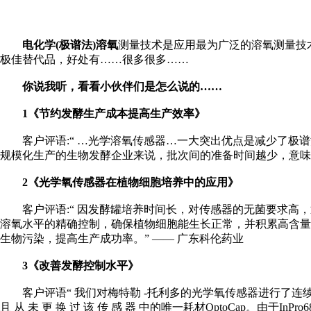
电化学(极谱法)溶氧
测量技术是应用最为广泛的溶氧测量技
极佳替代品，好处有……很多很多……
你说我听，看看小伙伴们是怎么说的……
1《节约发酵生产成本提高生产效率》
客户评语:“ …光学溶氧传感器…一大突出优点是减少了
规模化生产的生物发酵企业来说，批次间的准备时间越少，意味着产
2《光学氧传感器在植物细胞培养中的应用》
客户评语:“ 因发酵罐培养时间长，对传感器的无菌要求
溶氧水平的精确控制，确保植物细胞能生长正常，并积累高含
生物污染，提高生产成功率。” —— 广东科伦药业
3《改善发酵控制水平》
客户评语“ 我们对梅特勒 -托利多的光学氧传感器进行了
且 从 未 更 换 过 该 传 感 器 中的唯一耗材OptoCap。由于