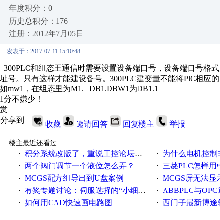
年度积分：0
历史总积分：176
注册：2012年7月05日
发表于：2017-07-11 15:10:48
300PLC和组态王通信时需要设置设备端口号，设备端口号格式为“
址号。只有这样才能建设备号。300PLC建变量不能将PlC相
如mw1，在组态里为M1. DB1.DBW1为DB1.1
1分不嫌少！
赏
分享到：
收藏
邀请回答
回复楼主
举报
楼主最近还看过
积分系统改版了，重说工控论坛积分那点事儿……
为什么电机控制非得用启停
·
·
两个阀门调节一个液位怎么弄？
三菱PLC怎样
·
·
MCGS配方组导出到U盘案例
MCGS屏无法显
·
·
有奖专题讨论：伺服选择的“小细节大学问”
ABBPLC与OP
·
·
如何用CAD快速画电路图
西门子最新博途软件（
·
·