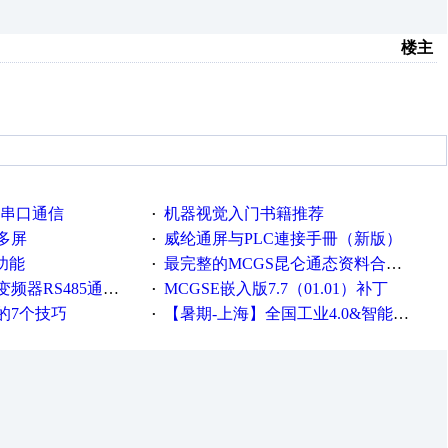
楼主
85串口通信
机器视觉入门书籍推荐
·
多屏
威纶通屏与PLC連接手冊（新版）
·
功能
最完整的MCGS昆仑通态资料合集（书签版）.pdf
·
RS485通信控制
MCGSE嵌入版7.7（01.01）补丁
·
的7个技巧
【暑期-上海】全国工业4.0&智能制造高级培训班通知！
·