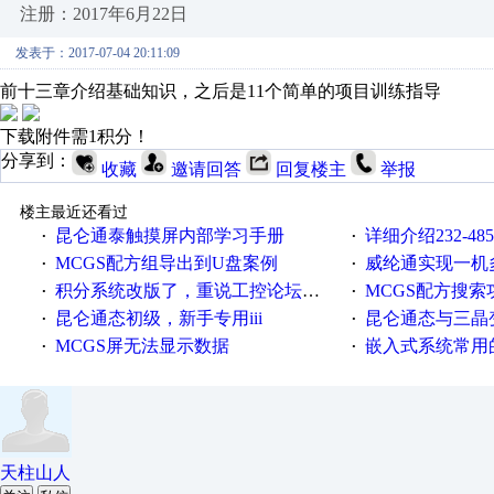
注册：2017年6月22日
发表于：2017-07-04 20:11:09
前十三章介绍基础知识，之后是11个简单的项目训练指导
下载附件需1积分！
分享到：
收藏
邀请回答
回复楼主
举报
楼主最近还看过
昆仑通泰触摸屏内部学习手册
详细介绍232-4
·
·
MCGS配方组导出到U盘案例
威纶通实现一机
·
·
积分系统改版了，重说工控论坛积分那点事儿……
MCGS配方搜索
·
·
昆仑通态初级，新手专用iii
昆仑通态与三晶变频器
·
·
MCGS屏无法显示数据
嵌入式系统常用
·
·
天柱山人