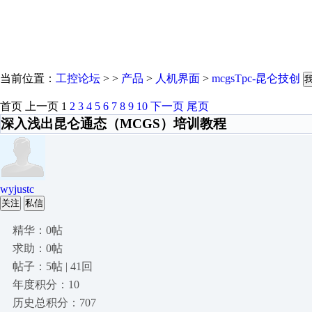
当前位置：
工控论坛
> >
产品
>
人机界面
>
mcgsTpc-昆仑技创
首页
上一页
1
2
3
4
5
6
7
8
9
10
下一页
尾页
深入浅出昆仑通态（MCGS）培训教程
wyjustc
关注
私信
精华：0帖
求助：0帖
帖子：5帖 | 41回
年度积分：10
历史总积分：707