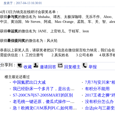
发表于：2017-04-13 16:30:01
4月13日力纳克在线研讨会获奖名单：
获得
参与奖
的微信名为: hhshaha、谭杰、太极深咖啡、无乐不作、A
中汉、黄治国、Mr Steven、阿成、Max–Orange、孟凯、车、关、智、a
获得
幸运奖
的微信名为: JANE、上官铃儿、于桂军、leon
获得
最佳提问奖
的微信名为：风火轮
恭喜以上获奖人员，请获奖者把以下信息在微信留言给力纳克，我们会在
需提供信息：1. 工控注册号 2.真实姓名 3.公司名称 4.联系手
分享到：
收藏
邀请回答
回复楼主
举报
楼主最近还看过
中国氮肥出口大减
7月7与安川来“
·
·
我已经卧床一个多月了，是出去安装机械手在高速遭遇车祸所致:大家工作都要特别注意啊
有积分不能用
·
·
S7-200CN与S7-200SMART的区别
2017王者之狮“鸡”情签到
·
·
老毛桃一键还原，傻瓜式操作一键轻松备份还原；程序为向导式安装，一键即可实现自动备份或还原系统。
没有积分怎么办
·
·
急！欧姆龙CJ1M系列PLC,如何用时间控制变频器。要求时间在组态王中可以自由输入！拜托各位大神了！
台达plc与三菱
·
·