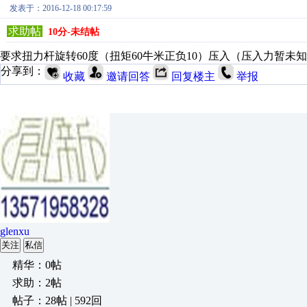
发表于：2016-12-18 00:17:59
求助帖
10分-未结帖
要求扭力杆旋转60度（扭矩60牛米正负10）压入（压入力暂
分享到：
收藏
邀请回答
回复楼主
举报
glenxu
关注
私信
精华：0帖
求助：2帖
帖子：28帖 | 592回