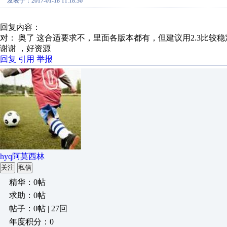
发表于：2017-01-18 11:18:36
回复内容：
对： 奥了
这合适要求不，里面各版本都有，但建议用2.3比较稳定
谢谢 ，好资源
回复
引用
举报
hyq阿莫西林
关注
私信
精华：0帖
求助：0帖
帖子：0帖 | 27回
年度积分：0