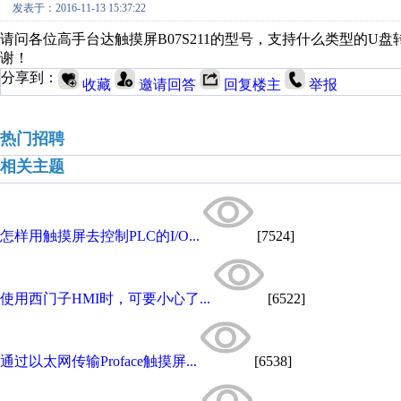
发表于：2016-11-13 15:37:22
请问各位高手台达触摸屏B07S211的型号，支持什么类型的
谢！
分享到：
收藏
邀请回答
回复楼主
举报
热门招聘
相关主题
怎样用触摸屏去控制PLC的I/O...
[7524]
使用西门子HMI时，可要小心了...
[6522]
通过以太网传输Proface触摸屏...
[6538]