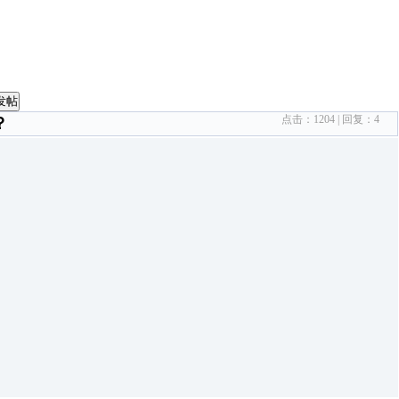
发帖
点击：
1204
| 回复：
4
？