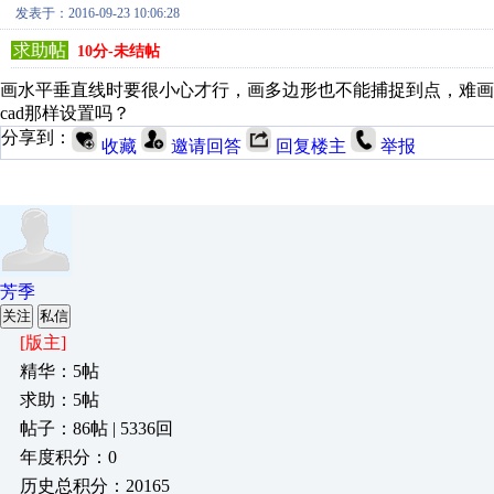
发表于：2016-09-23 10:06:28
求助帖
10分-未结帖
画水平垂直线时要很小心才行，画多边形也不能捕捉到点，难
cad那样设置吗？
分享到：
收藏
邀请回答
回复楼主
举报
芳季
关注
私信
[版主]
精华：5帖
求助：5帖
帖子：86帖 | 5336回
年度积分：0
历史总积分：20165