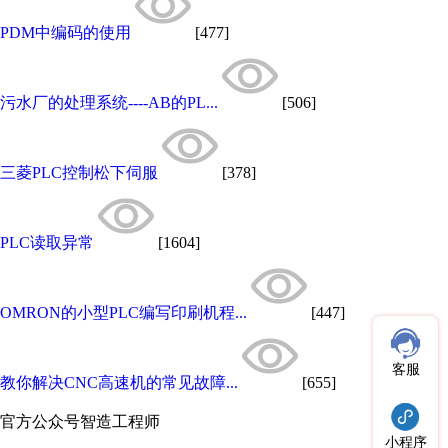
PDM中编码的使用
[477]
污水厂的处理系统----AB的PL...
[506]
三菱PLC控制松下伺服
[378]
PLC读取异常
[1604]
OMRON的小型PLC编写印刷机程...
[447]
客服
教你解决CNC高速机的常见故障...
[655]
官方公众号
智造工程师
小程序