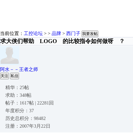
当前位置：
工控论坛
> >
品牌
>
西门子
我要发帖
求大侠们帮助 LOGO 的比较指令如何做呀 ？
阿水－－王者之师
关注
私信
精华：25帖
求助：348帖
帖子：1617帖 | 22281回
年度积分：37
历史总积分：98482
注册：2007年3月22日