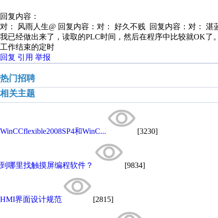
回复内容：
对： 风雨人生@
回复内容：对： 好久不贱 回复内容：对： 湛蓝小
我已经做出来了，读取的PLC时间，然后在程序中比较就OK
工作结束的定时
回复
引用
举报
热门招聘
相关主题
WinCCflexible2008SP4和WinC...
[3230]
到哪里找触摸屏编程软件？
[9834]
HMI界面设计规范
[2815]