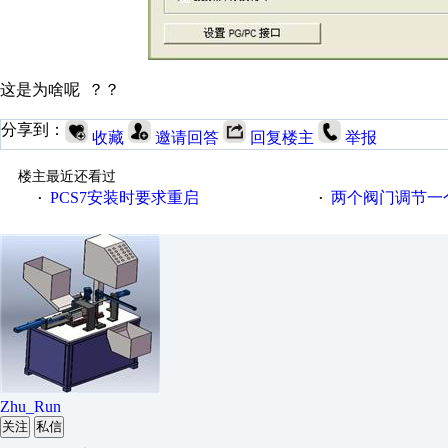
这是为啥呢 ？？
分享到：
收藏
邀请回答
回复楼主
举报
楼主最近还看过
PCS7安装时要求重启
两个阀门调节一
·
·
Zhu_Run
关注
私信