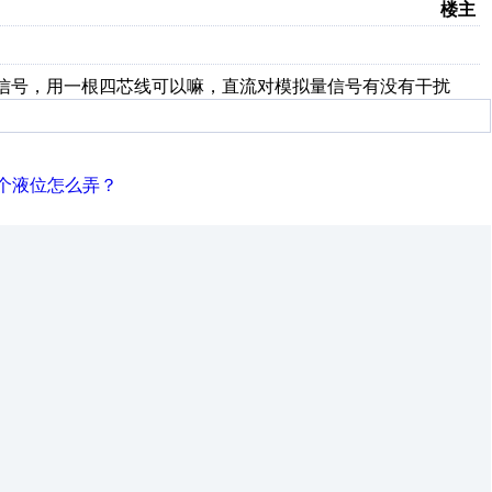
楼主
流信号，用一根四芯线可以嘛，直流对模拟量信号有没有干扰
个液位怎么弄？