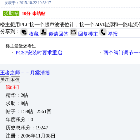
发表于：2015-10-22 10:58:17
求助帖
10分-未结帖
楼主想用PLC接一个超声波液位计，接一个24V电源和一路电
分享到：
收藏
邀请回答
回复楼主
举报
楼主最近还看过
PCS7安装时要求重启
两个阀门调节一
·
·
王者之师－－月棠清摇
关注
私信
[版主]
精华：2帖
求助：8帖
帖子：159帖 | 2561回
年度积分：0
历史总积分：19247
注册：2006年11月08日