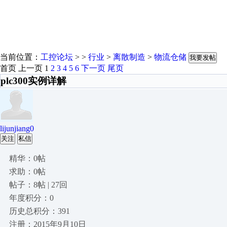
当前位置：
工控论坛
> >
行业
>
离散制造
>
物流仓储
我要发帖
首页
上一页
1
2
3
4
5
6
下一页
尾页
plc300实例详解
lijunjiang0
关注
私信
精华：0帖
求助：0帖
帖子：8帖 | 27回
年度积分：0
历史总积分：391
注册：2015年9月10日