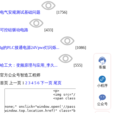
电气安规测试基础问题
[1756]
可控硅驱动电路
[433]
lg的PLC接通电源24Vpwr灯闪烁...
[1086]
哈工大：变频原理与应用_李久...
[555]
客服
官方公众号
智造工程师
首页
上一页
1
2
3
4
5
6
下一页
尾页
小程序
公众号