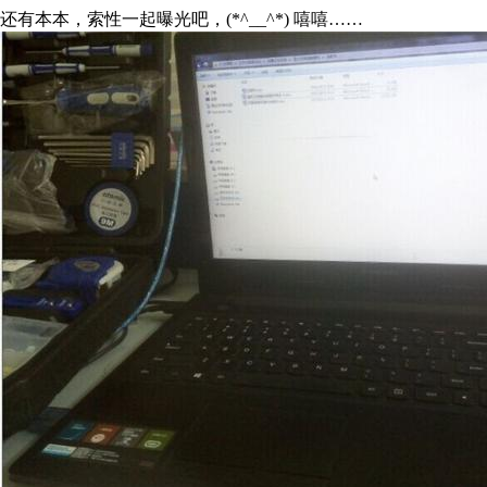
还有本本，索性一起曝光吧，(*^__^*) 嘻嘻……